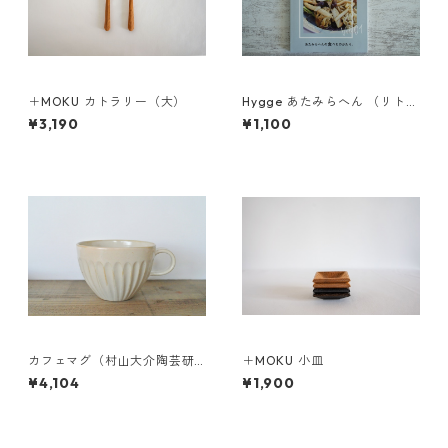
＋MOKU カトラリー（大）
Hygge あたみらへん （リトル
プレス）
¥3,190
¥1,100
カフェマグ（村山大介陶芸研
＋MOKU 小皿
究所さんのうつわ）
¥4,104
¥1,900