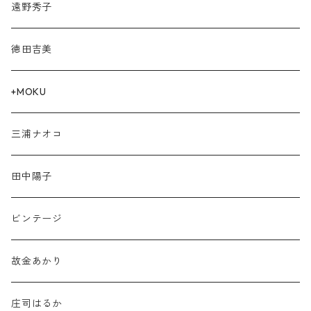
遠野秀子
徳田吉美
+MOKU
三浦ナオコ
田中陽子
ビンテージ
故金あかり
庄司はるか