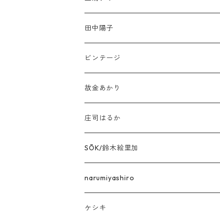
田中陽子
ビンテージ
故金あかり
庄司はるか
SŌK/鈴木絵里加
narumiyashiro
ケシキ