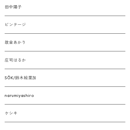
田中陽子
ビンテージ
故金あかり
庄司はるか
SŌK/鈴木絵里加
narumiyashiro
ケシキ