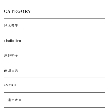
CATEGORY
鈴木敬子
studio iiro
遠野秀子
徳田吉美
+MOKU
三浦ナオコ