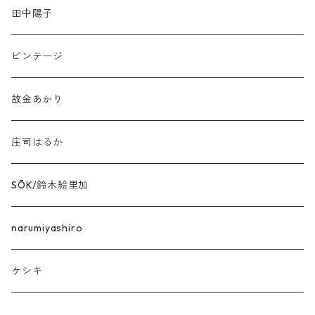
田中陽子
ビンテージ
故金あかり
庄司はるか
SŌK/鈴木絵里加
narumiyashiro
ケシキ