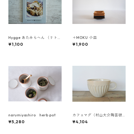
Hygge あたみらへん （リトル
＋MOKU 小皿
プレス）
¥1,100
¥1,900
narumiyashiro herb pot
カフェマグ（村山大介陶芸研
究所さんのうつわ）
¥5,280
¥4,104