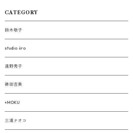
CATEGORY
鈴木敬子
studio iiro
遠野秀子
徳田吉美
+MOKU
三浦ナオコ