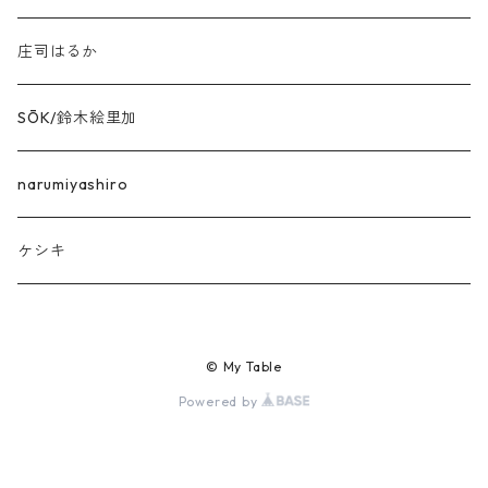
庄司はるか
SŌK/鈴木絵里加
narumiyashiro
ケシキ
© My Table
Powered by