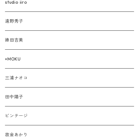
studio iiro
遠野秀子
徳田吉美
+MOKU
三浦ナオコ
田中陽子
ビンテージ
故金あかり