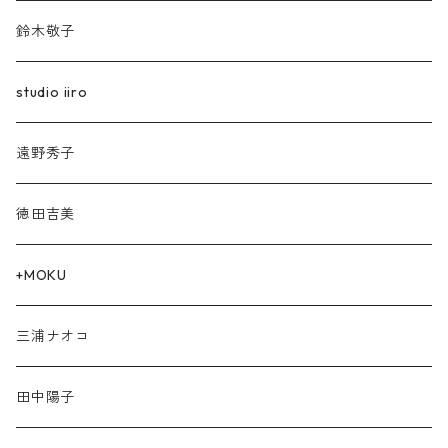
鈴木敬子
studio iiro
遠野秀子
徳田吉美
+MOKU
三浦ナオコ
田中陽子