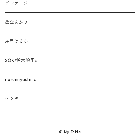
ビンテージ
故金あかり
庄司はるか
SŌK/鈴木絵里加
narumiyashiro
ケシキ
© My Table