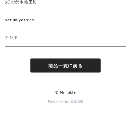
SŌK/鈴木絵里加
narumiyashiro
ケシキ
商品一覧に戻る
© My Table
Powered by