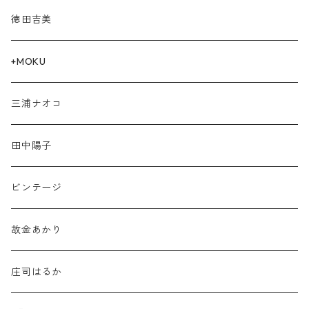
徳田吉美
+MOKU
三浦ナオコ
田中陽子
ビンテージ
故金あかり
庄司はるか