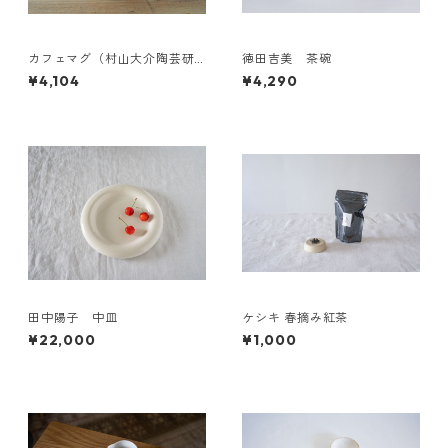
カフェマグ（村山大介陶芸研
徳田吉美 茶碗
究所さんのうつわ）
¥4,104
¥4,290
田中陽子 中皿
ケシキ 春摘み紅茶
¥22,000
¥1,000