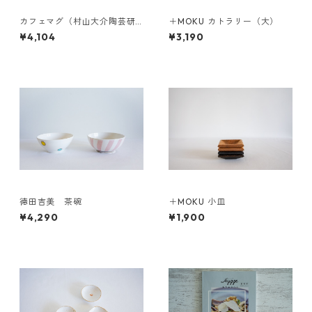
カフェマグ（村山大介陶芸研
＋MOKU カトラリー（大）
究所さんのうつわ）
¥4,104
¥3,190
徳田吉美 茶碗
＋MOKU 小皿
¥4,290
¥1,900