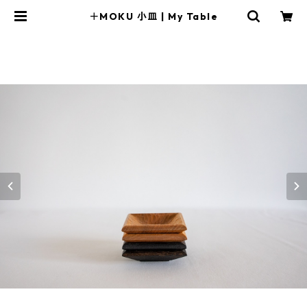
＋MOKU 小皿 | My Table