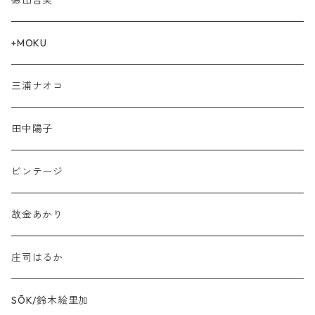
徳田吉美
+MOKU
三浦ナオコ
田中陽子
ビンテージ
故金あかり
庄司はるか
SŌK/鈴木絵里加