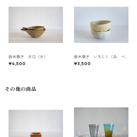
鈴木敬子 片口（大）
鈴木敬子 いちじく（白、ベ
ージュ）
¥4,500
¥3,500
その他の商品