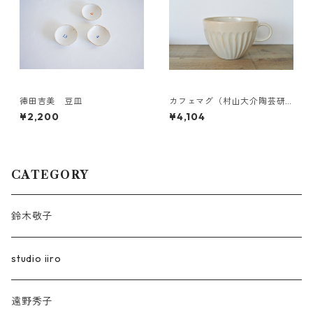
徳田吉美 豆皿
カフェマグ（村山大介陶芸研
究所さんのうつわ）
¥2,200
¥4,104
CATEGORY
鈴木敬子
studio iiro
遠野秀子