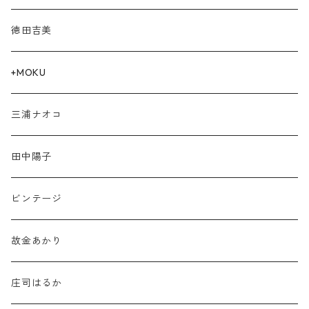
徳田吉美
+MOKU
三浦ナオコ
田中陽子
ビンテージ
故金あかり
庄司はるか