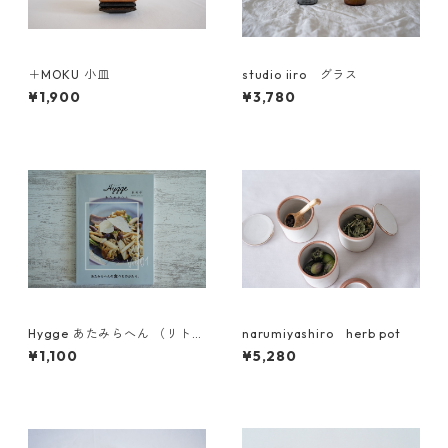
＋MOKU 小皿
studio iiro グラス
¥1,900
¥3,780
Hygge あたみらへん （リトル
narumiyashiro herb pot
プレス）
¥1,100
¥5,280