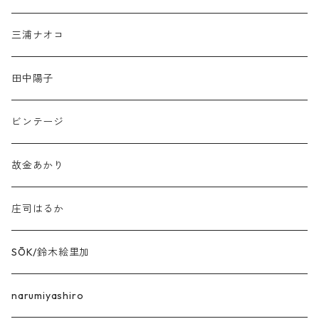
三浦ナオコ
田中陽子
ビンテージ
故金あかり
庄司はるか
SŌK/鈴木絵里加
narumiyashiro