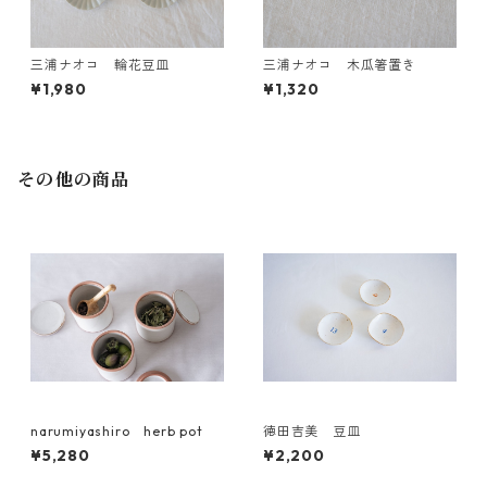
三浦ナオコ 輪花豆皿
三浦ナオコ 木瓜箸置き
¥1,980
¥1,320
その他の商品
narumiyashiro herb pot
徳田吉美 豆皿
¥5,280
¥2,200