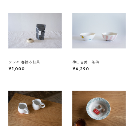
ケシキ 春摘み紅茶
徳田吉美 茶碗
¥1,000
¥4,290