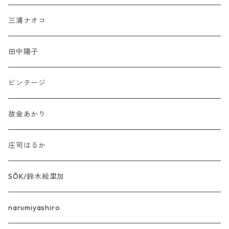
三浦ナオコ
田中陽子
ビンテージ
故金あかり
庄司はるか
SŌK/鈴木絵里加
narumiyashiro