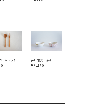
KU カトラリー
徳田吉美 茶碗
）
90
¥4,290