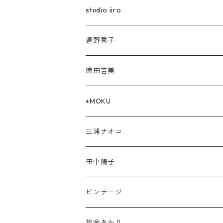
studio iiro
遠野秀子
徳田吉美
+MOKU
三浦ナオコ
田中陽子
ビンテージ
故金あかり