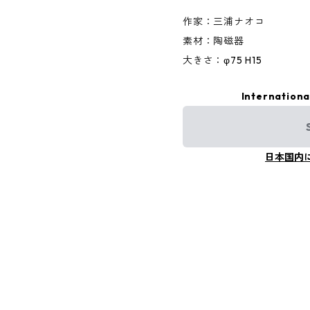
作家：三浦ナオコ
素材：陶磁器
大きさ：φ75 H15
Internationa
日本国内