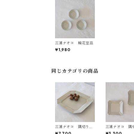
三浦ナオコ 輪花豆皿
¥1,980
同じカテゴリの商品
三浦ナオコ 隅切り四
三浦ナオコ 隅
方皿
方皿
¥7,700
¥3,300