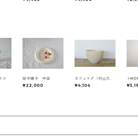
グラス
田中陽子 中皿
カフェマグ（村山大介
＋MO
陶芸研究所さんのうつ
（大
¥22,000
¥4,104
¥3,1
わ）