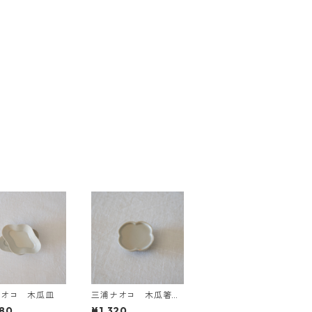
ナオコ 木瓜皿
三浦ナオコ 木瓜箸置
き
80
¥1,320