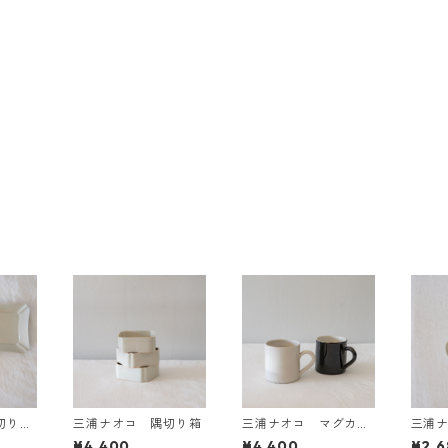
切り正
三浦ナオコ 隅切り箱
三浦ナオコ マグカッ
三浦
プ
¥4,400
¥4,400
¥2,6