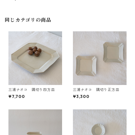
同じカテゴリの商品
三浦ナオコ 隅切り四方皿
三浦ナオコ 隅切り正方皿
¥7,700
¥3,300