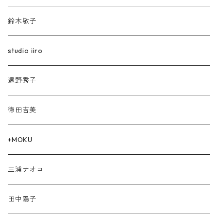
鈴木敬子
studio iiro
遠野秀子
徳田吉美
+MOKU
三浦ナオコ
田中陽子